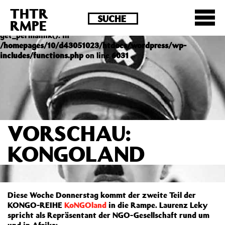
THTR
Deprecated
: Die Funktion post_permalink ist seit
RMPE
Version 4.4.0 veraltet! Verwende stattdessen
get_permalink(). in
/homepages/10/d43051023/htdocs/wordpress/wp-
includes/functions.php
on line
6031
VORSCHAU:
KONGOLAND
Diese Woche Donnerstag kommt der zweite Teil der
KONGO-REIHE
KoNGOland
in die Rampe. Laurenz Leky
spricht als Repräsentant der NGO-Gesellschaft rund um