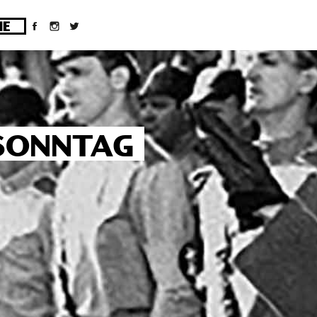
ges/10/d43051023/htdocs/wordpress/wp-
SONNTAG