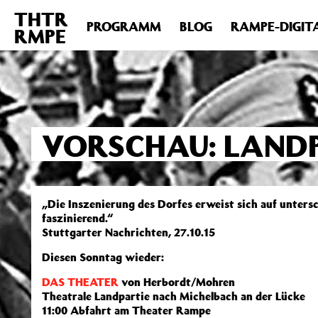
THTR
Deprecated
: Die Funktion post_permalink ist seit Version 4.4
PROGRAMM
BLOG
RAMPE-DIGIT
RMPE
includes/functions.php
on line
6031
VORSCHAU: LAND
„Die Inszenierung des Dorfes erweist sich auf untersc
faszinierend.“
Stuttgarter Nachrichten, 27.10.15
Diesen Sonntag wieder:
DAS THEATER
von Herbordt/Mohren
Theatrale Landpartie nach Michelbach an der Lücke
11:00 Abfahrt am Theater Rampe