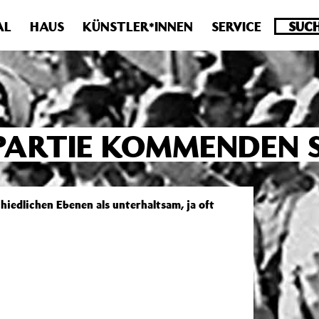
.0 veraltet! Verwende stattdessen get_permalink(). in
/homepa
AL
HAUS
KÜNSTLER*INNEN
SERVICE
PARTIE KOMMENDEN 
hiedlichen Ebenen als unterhaltsam, ja oft