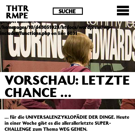
THTR
Deprecated
: Die Funktion post_permalink ist seit
RMPE
Version 4.4.0 veraltet! Verwende stattdessen
get_permalink(). in
/homepages/10/d43051023/htdocs/wordpress/wp-
includes/functions.php
on line
6031
VORSCHAU: LETZTE
CHANCE …
… für die UNIVERSALENZYKLOPÄDIE DER DINGE. Heute
in einer Woche gibt es die allerallerletzte SUPER-
CHALLENGE zum Thema WEG GEHEN.