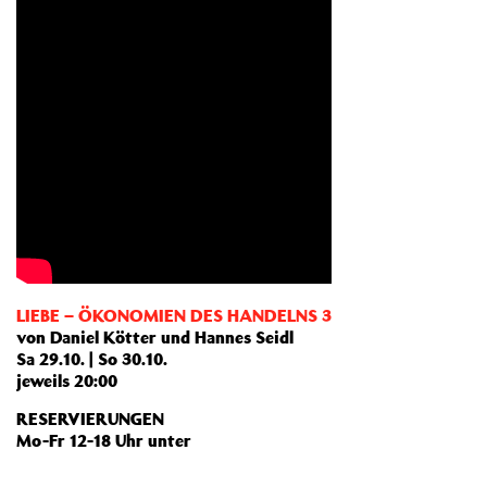
LIEBE – ÖKONOMIEN DES HANDELNS 3
von Daniel Kötter und Hannes Seidl
Sa 29.10. | So 30.10.
jeweils 20:00
RESERVIERUNGEN
Mo-Fr 12-18 Uhr unter
karten@theaterrampe.de
oder
+49 (0)711 620 09 09 – 15