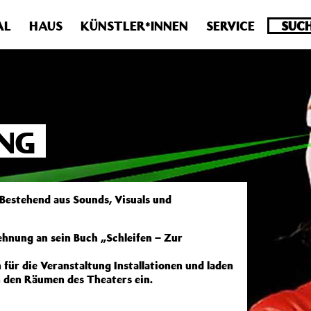
.0 veraltet! Verwende stattdessen get_permalink(). in
/homepa
AL
HAUS
KÜNSTLER*INNEN
SERVICE
NG
 Bestehend aus Sounds, Visuals und
ehnung an sein Buch „Schleifen – Zur
 für die Veranstaltung Installationen und laden
 den Räumen des Theaters ein.