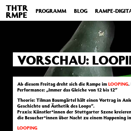
THTR
Deprecated
: Die Funktion post_permalink ist seit Version 4.4
PROGRAMM
BLOG
RAMPE-DIGIT
RMPE
includes/functions.php
on line
6031
VORSCHAU: LOOPI
Ab diesem Freitag dreht sich die Rampe im
LOOPING
.
Performance: „Immer das Gleiche von 12 bis 12“
Theorie: Tilman Baumgärtel hält einen Vortrag in Anl
Geschichte und Ästhetik des Loops“.
Praxis: Künstler*innen der Stuttgarter Szene kreieren
die Besucher*innen über Nacht zu einem Happening in
LOOPING