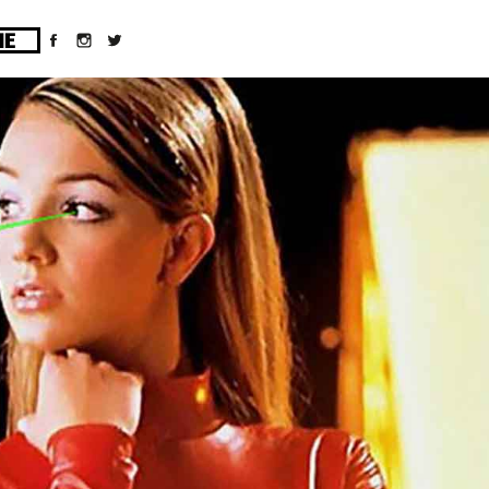
ges/10/d43051023/htdocs/wordpress/wp-