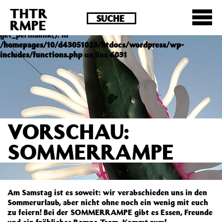
THTR
Deprecated
: Die Funktion post_permalink ist seit
RMPE
Version 4.4.0 veraltet! Verwende stattdessen
get_permalink(). in
/homepages/10/d43051023/htdocs/wordpress/wp-
includes/functions.php
on line
6031
VORSCHAU:
SOMMERRAMPE
Am Samstag ist es soweit: wir verabschieden uns in den
Sommerurlaub, aber nicht ohne noch ein wenig mit euch
zu feiern! Bei der SOMMERRAMPE gibt es Essen, Freunde