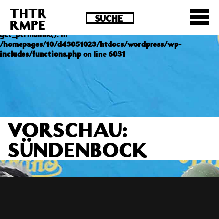
THTR
Deprecated
: Die Funktion post_permalink ist seit
RMPE
Version 4.4.0 veraltet! Verwende stattdessen
get_permalink(). in
/homepages/10/d43051023/htdocs/wordpress/wp-
includes/functions.php
on line
6031
VORSCHAU:
SÜNDENBOCK