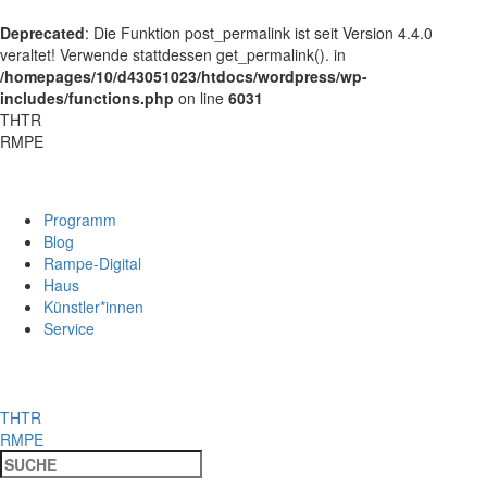
Deprecated
: Die Funktion post_permalink ist seit Version 4.4.0
veraltet! Verwende stattdessen get_permalink(). in
/homepages/10/d43051023/htdocs/wordpress/wp-
includes/functions.php
on line
6031
THTR
RMPE
Programm
Blog
Rampe-Digital
Haus
Künstler*innen
Service
THTR
RMPE