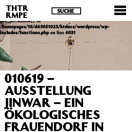
THTR
Deprecated
: Die Funktion post_permalink ist seit
RMPE
Version 4.4.0 veraltet! Verwende stattdessen
get_permalink(). in
/homepages/10/d43051023/htdocs/wordpress/wp-
includes/functions.php
on line
6031
010619 –
AUSSTELLUNG
JINWAR – EIN
ÖKOLOGISCHES
FRAUENDORF IN