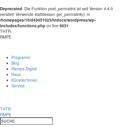
Deprecated
: Die Funktion post_permalink ist seit Version 4.4.0
veraltet! Verwende stattdessen get_permalink(). in
/homepages/10/d43051023/htdocs/wordpress/wp-
includes/functions.php
on line
6031
THTR
RMPE
Programm
Blog
Rampe-Digital
Haus
Künstler*innen
Service
THTR
RMPE