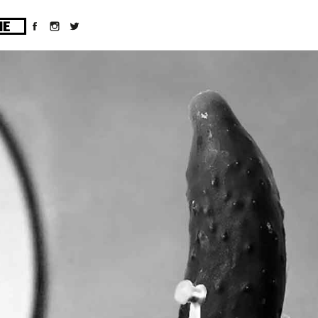
ges/10/d43051023/htdocs/wordpress/wp-