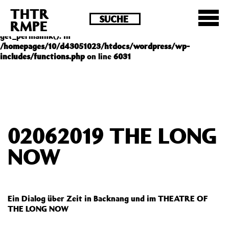
THTR
Deprecated
: Die Funktion post_permalink ist seit
RMPE
Version 4.4.0 veraltet! Verwende stattdessen
get_permalink(). in
/homepages/10/d43051023/htdocs/wordpress/wp-
includes/functions.php
on line
6031
02062019 THE LONG
NOW
Ein Dialog über Zeit in Backnang und im THEATRE OF
THE LONG NOW