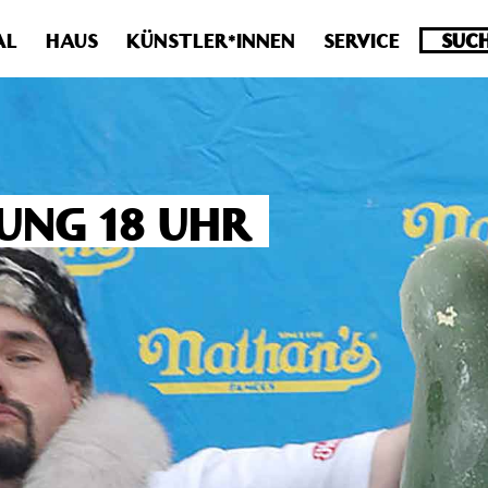
.0 veraltet! Verwende stattdessen get_permalink(). in
/homepa
AL
HAUS
KÜNSTLER*INNEN
SERVICE
UNG 18 UHR