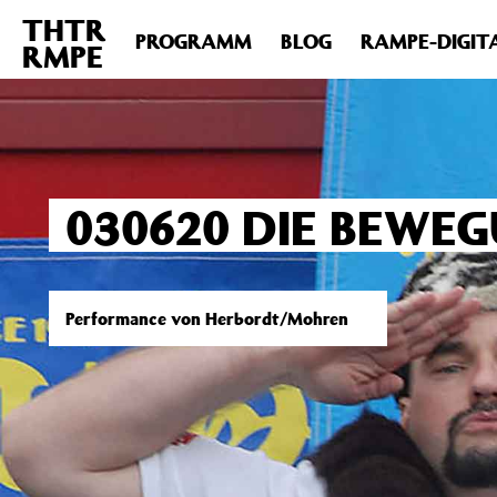
THTR
Deprecated
: Die Funktion post_permalink ist seit Version 4.4
PROGRAMM
BLOG
RAMPE-DIGIT
RMPE
includes/functions.php
on line
6031
030620 DIE BEWEG
Performance von Herbordt/Mohren