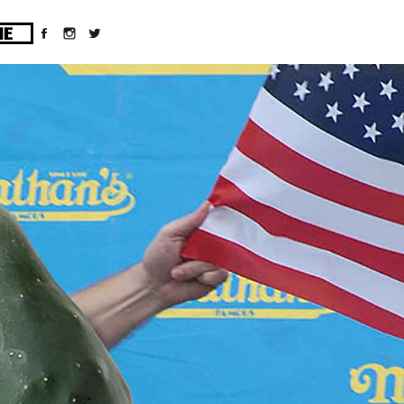
ges/10/d43051023/htdocs/wordpress/wp-