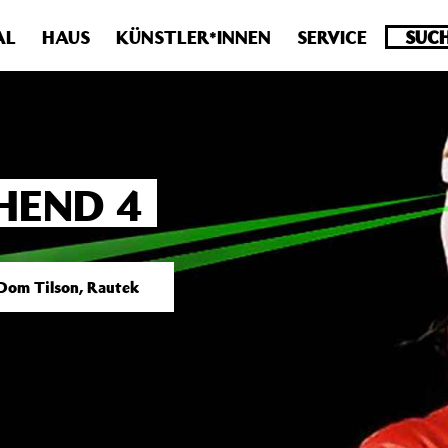
.0 veraltet! Verwende stattdessen get_permalink(). in
/homepa
AL
HAUS
KÜNSTLER*INNEN
SERVICE
HEND 4
 Dom Tilson, Rautek