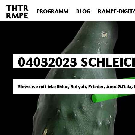
THTR
Deprecated
: Die Funktion post_permalink ist seit Version 4.4
PROGRAMM
BLOG
RAMPE-DIGIT
RMPE
includes/functions.php
on line
6031
04032023 SCHLEIC
Slowrave mit Marliblue, Sofyah, Frieder, Amy.G.Dala,