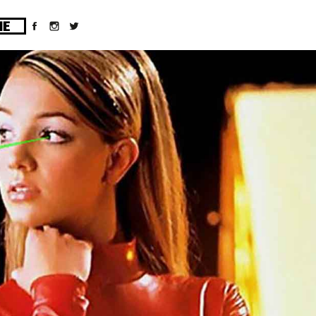
ges/10/d43051023/htdocs/wordpress/wp-