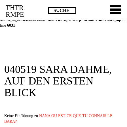
THTR
Deprecated
: Die Funktion post_permalink ist seit Version 4.4.0 veraltet!
RMPE
Verwende stattdessen get_permalink(). in
/homepages/10/d43051023/htdocs/wordpress/wp-includes/functions.php
on
line
6031
040519 SARA DAHME,
AUF DEN ERSTEN
BLICK
Keine Einführung zu
NANA OU EST-CE QUE TU CONNAIS LE
BARA?