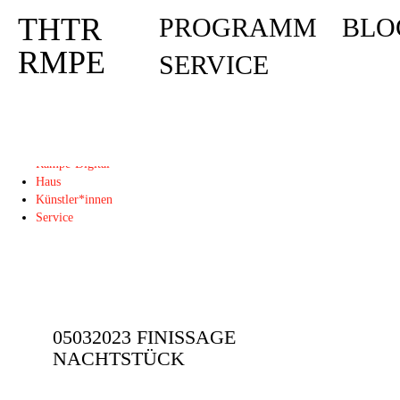
THTR
PROGRAMM
BLO
Deprecated
: Die Funktion post_permalink ist seit Version 4.4.0 veraltet! Verw
THTR
RMPE
SERVICE
RMPE
Programm
Blog
Rampe-Digital
Haus
Künstler*innen
Service
05032023 FINISSAGE
NACHTSTÜCK