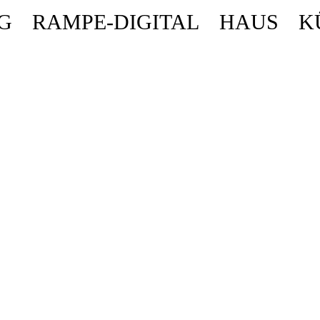
G
RAMPE-DIGITAL
HAUS
K
ende stattdessen get_permalink(). in
/homepages/10/d43051023/htdocs/wordpr