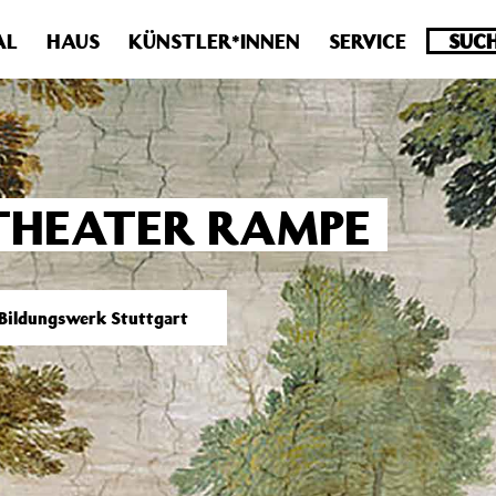
.0 veraltet! Verwende stattdessen get_permalink(). in
/homepa
AL
HAUS
KÜNSTLER*INNEN
SERVICE
THEATER RAMPE
 Bildungswerk Stuttgart