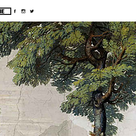
ges/10/d43051023/htdocs/wordpress/wp-