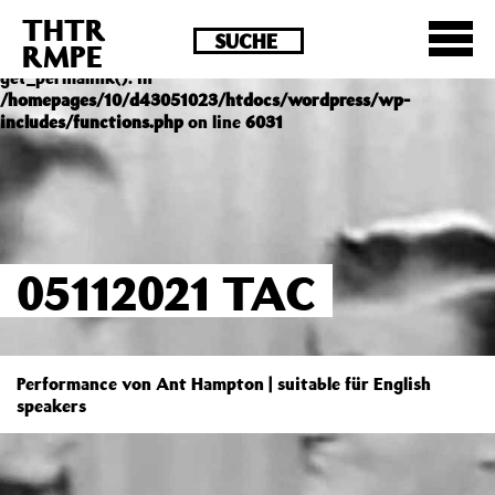
THTR
Deprecated
: Die Funktion post_permalink ist seit
RMPE
Version 4.4.0 veraltet! Verwende stattdessen
get_permalink(). in
/homepages/10/d43051023/htdocs/wordpress/wp-
includes/functions.php
on line
6031
05112021 TAC
Performance von Ant Hampton | suitable für English
speakers