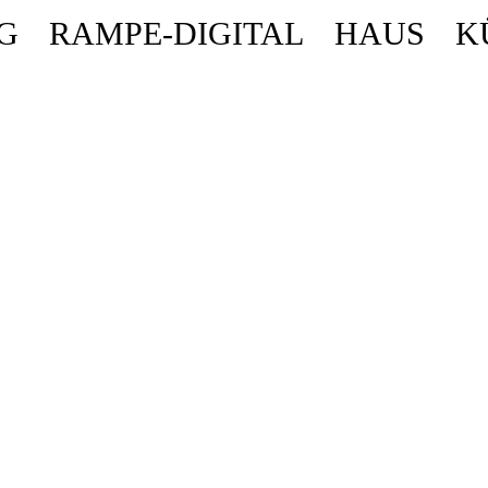
G
RAMPE-DIGITAL
HAUS
K
ende stattdessen get_permalink(). in
/homepages/10/d43051023/htdocs/wordpr