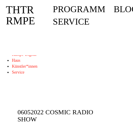
THTR
PROGRAMM
BLO
Deprecated
: Die Funktion post_permalink ist seit Version 4.4.0 veraltet! Verw
THTR
RMPE
SERVICE
RMPE
Programm
Blog
Rampe-Digital
Haus
Künstler*innen
Service
06052022 COSMIC RADIO
SHOW