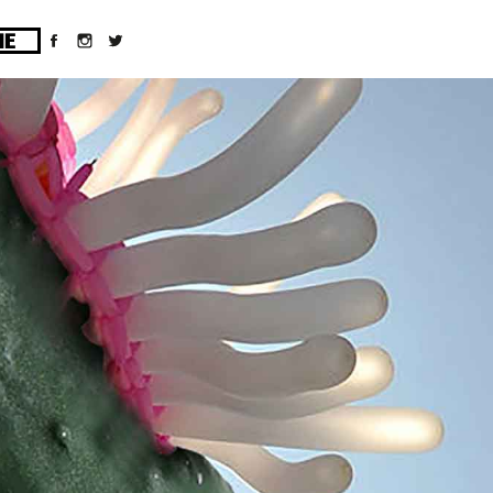
ges/10/d43051023/htdocs/wordpress/wp-