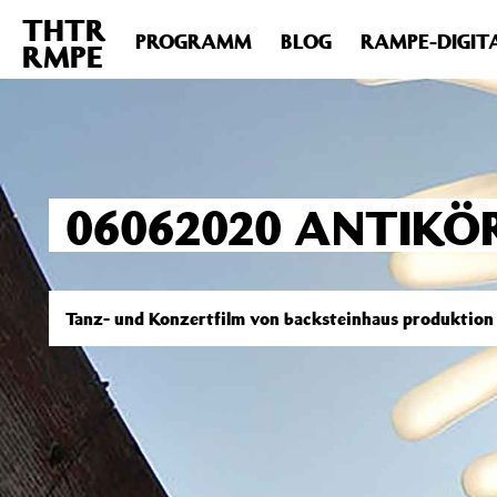
THTR
Deprecated
: Die Funktion post_permalink ist seit Version 4.4
PROGRAMM
BLOG
RAMPE-DIGIT
RMPE
includes/functions.php
on line
6031
06062020 ANTIKÖ
Tanz- und Konzertfilm von backsteinhaus produktion 