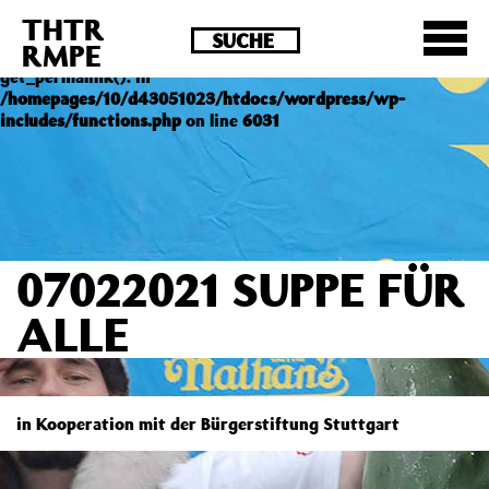
THTR
Deprecated
: Die Funktion post_permalink ist seit
RMPE
Version 4.4.0 veraltet! Verwende stattdessen
get_permalink(). in
/homepages/10/d43051023/htdocs/wordpress/wp-
includes/functions.php
on line
6031
07022021 SUPPE FÜR
ALLE
in Kooperation mit der Bürgerstiftung Stuttgart