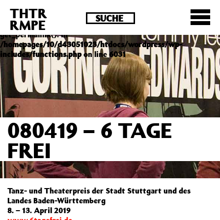
THTR
Deprecated
: Die Funktion post_permalink ist seit
RMPE
Version 4.4.0 veraltet! Verwende stattdessen
get_permalink(). in
/homepages/10/d43051023/htdocs/wordpress/wp-
includes/functions.php
on line
6031
080419 – 6 TAGE
FREI
Tanz- und Theaterpreis der Stadt Stuttgart und des
Landes Baden-Württemberg
8. – 13. April 2019