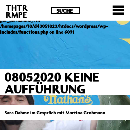
THTR
Deprecated
: Die Funktion post_permalink ist seit
RMPE
Version 4.4.0 veraltet! Verwende stattdessen
get_permalink(). in
/homepages/10/d43051023/htdocs/wordpress/wp-
includes/functions.php
on line
6031
08052020 KEINE
AUFFÜHRUNG
Sara Dahme im Gespräch mit Martina Grohmann