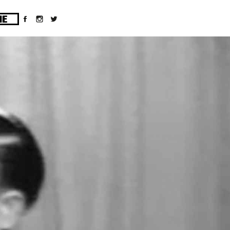
ges/10/d43051023/htdocs/wordpress/wp-