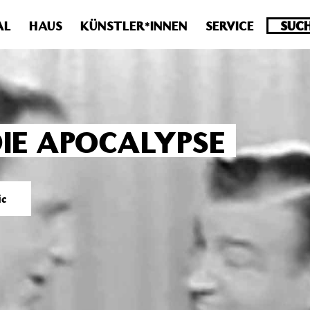
.0 veraltet! Verwende stattdessen get_permalink(). in
/homepa
AL
HAUS
KÜNSTLER*INNEN
SERVICE
DIE APOCALYPSE
ic