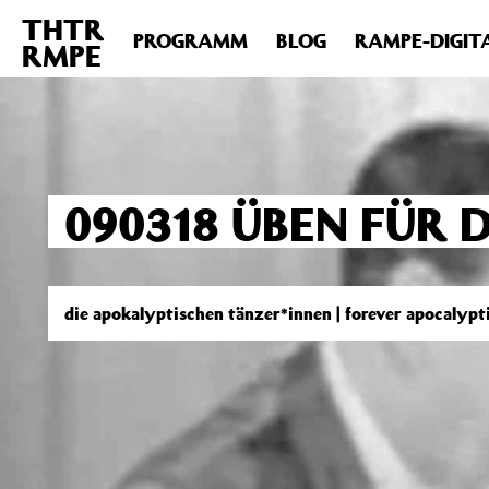
THTR
Deprecated
: Die Funktion post_permalink ist seit Version 4.4
PROGRAMM
BLOG
RAMPE-DIGIT
RMPE
includes/functions.php
on line
6031
090318 ÜBEN FÜR 
die apokalyptischen tänzer*innen | forever apocalypt