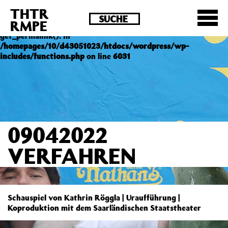
THTR
Deprecated
: Die Funktion post_permalink ist seit
RMPE
Version 4.4.0 veraltet! Verwende stattdessen
get_permalink(). in
/homepages/10/d43051023/htdocs/wordpress/wp-
includes/functions.php
on line
6031
09042022
VERFAHREN
Schauspiel von Kathrin Röggla | Uraufführung |
Koproduktion mit dem Saarländischen Staatstheater