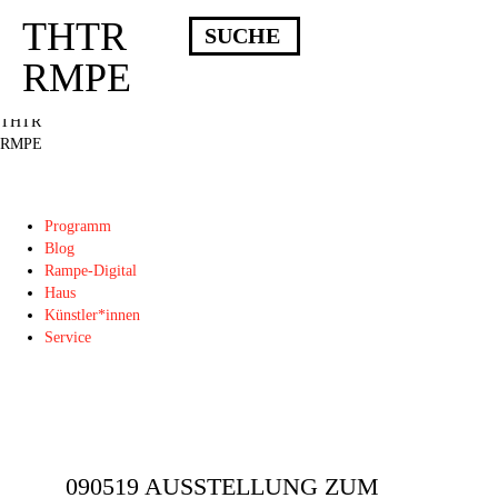
THTR
Deprecated
: Die Funktion post_permalink ist seit Version 4.4.0 veraltet!
Verwende stattdessen get_permalink(). in
RMPE
/homepages/10/d43051023/htdocs/wordpress/wp-includes/functions.php
on
line
6031
THTR
RMPE
Programm
Blog
Rampe-Digital
Haus
Künstler*innen
Service
090519 AUSSTELLUNG ZUM