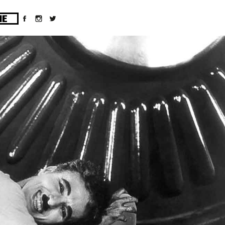
ges/10/d43051023/htdocs/wordpress/wp-