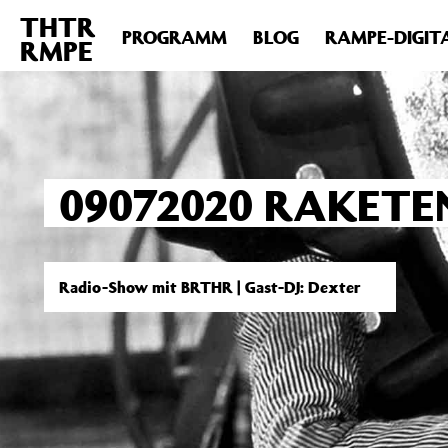
THTR
Deprecated
: Die Funktion post_permalink ist seit Version 4.4
PROGRAMM
BLOG
RAMPE-DIGIT
RMPE
includes/functions.php
on line
6031
09072020 RAKET
Radio-Show mit BRTHR | Gast-DJ: Dexter