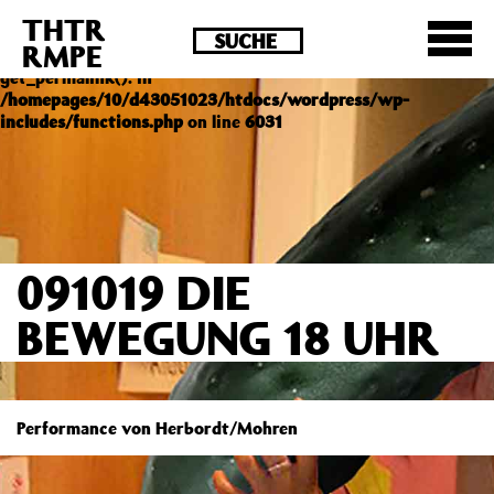
THTR
Deprecated
: Die Funktion post_permalink ist seit
RMPE
Version 4.4.0 veraltet! Verwende stattdessen
get_permalink(). in
/homepages/10/d43051023/htdocs/wordpress/wp-
includes/functions.php
on line
6031
091019 DIE
BEWEGUNG 18 UHR
Performance von Herbordt/Mohren