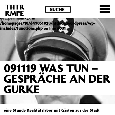
THTR
Deprecated
: Die Funktion post_permalink ist seit
RMPE
Version 4.4.0 veraltet! Verwende stattdessen
get_permalink(). in
/homepages/10/d43051023/htdocs/wordpress/wp-
includes/functions.php
on line
6031
091119 WAS TUN –
GESPRÄCHE AN DER
GURKE
eine Stunde Realitätslabor mit Gästen aus der Stadt