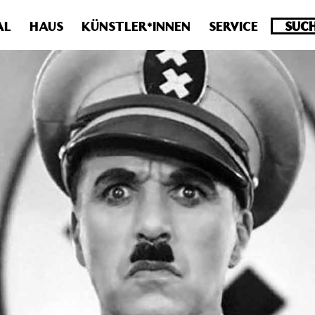
.0 veraltet! Verwende stattdessen get_permalink(). in
/homepa
AL
HAUS
KÜNSTLER*INNEN
SERVICE