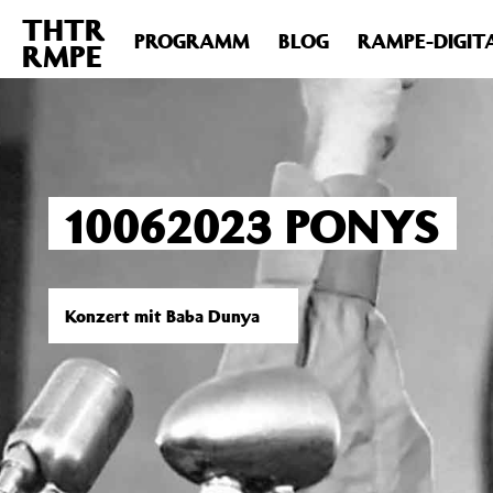
THTR
Deprecated
: Die Funktion post_permalink ist seit Version 4.4
PROGRAMM
BLOG
RAMPE-DIGIT
RMPE
includes/functions.php
on line
6031
10062023 PONYS
Konzert mit Baba Dunya