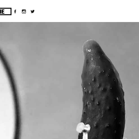
ges/10/d43051023/htdocs/wordpress/wp-