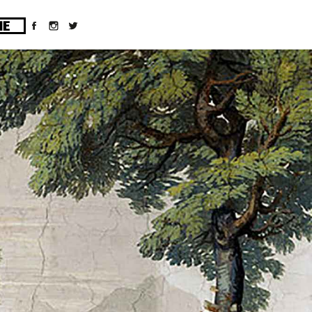
ges/10/d43051023/htdocs/wordpress/wp-