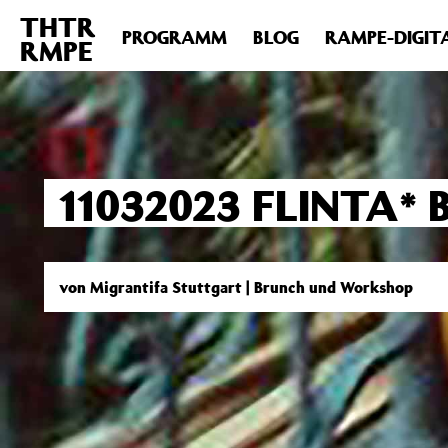
THTR
Deprecated
: Die Funktion post_permalink ist seit Version 4.4
PROGRAMM
BLOG
RAMPE-DIGIT
RMPE
includes/functions.php
on line
6031
11032023 FLINTA
von Migrantifa Stuttgart | Brunch und Workshop