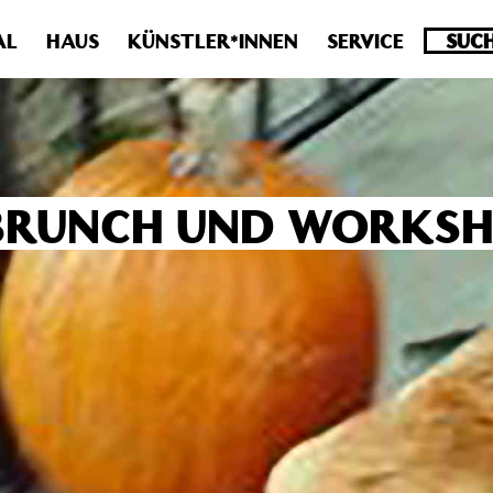
.0 veraltet! Verwende stattdessen get_permalink(). in
/homepa
AL
HAUS
KÜNSTLER*INNEN
SERVICE
* BRUNCH UND WORKS