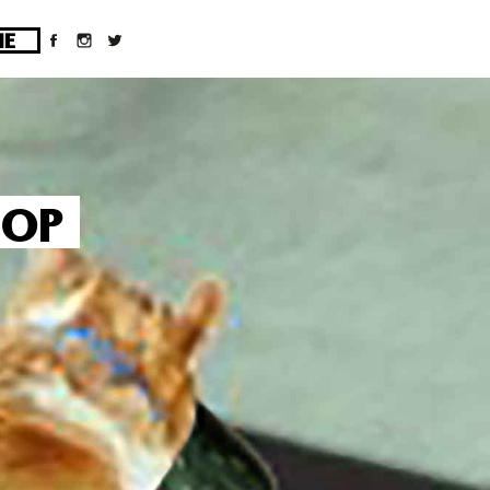
ges/10/d43051023/htdocs/wordpress/wp-
HOP