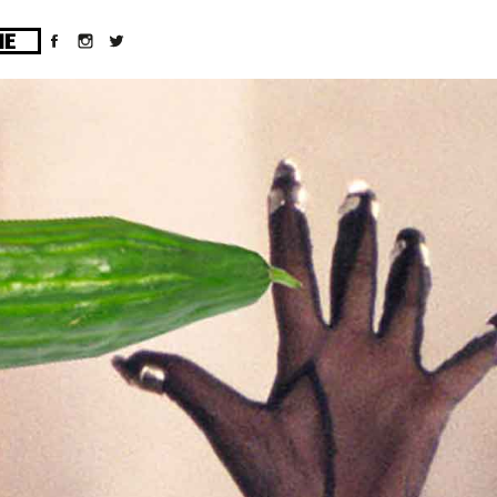
ges/10/d43051023/htdocs/wordpress/wp-