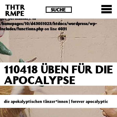
THTR
Deprecated
: Die Funktion post_permalink ist seit
RMPE
Version 4.4.0 veraltet! Verwende stattdessen
get_permalink(). in
/homepages/10/d43051023/htdocs/wordpress/wp-
includes/functions.php
on line
6031
110418 ÜBEN FÜR DIE
APOCALYPSE
die apokalyptischen tänzer*innen | forever apocalyptic