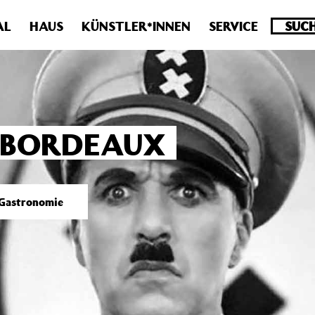
.0 veraltet! Verwende stattdessen get_permalink(). in
/homepa
AL
HAUS
KÜNSTLER*INNEN
SERVICE
E BORDEAUX
-Gastronomie