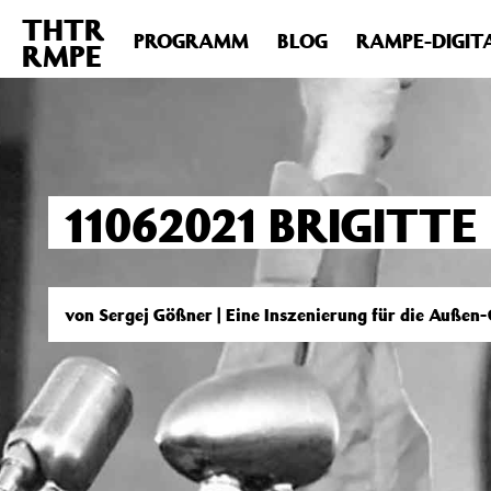
THTR
Deprecated
: Die Funktion post_permalink ist seit Version 4.4
PROGRAMM
BLOG
RAMPE-DIGIT
RMPE
includes/functions.php
on line
6031
11062021 BRIGITT
von Sergej Gößner | Eine Inszenierung für die Außen