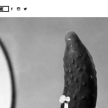
ges/10/d43051023/htdocs/wordpress/wp-