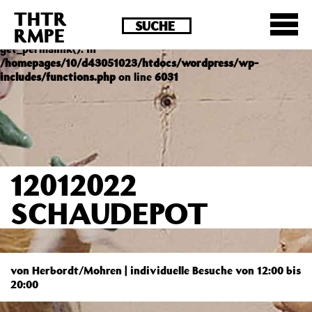
THTR
Deprecated
: Die Funktion post_permalink ist seit
RMPE
Version 4.4.0 veraltet! Verwende stattdessen
get_permalink(). in
/homepages/10/d43051023/htdocs/wordpress/wp-
includes/functions.php
on line
6031
12012022
SCHAUDEPOT
von Herbordt/Mohren | individuelle Besuche von 12:00 bis
20:00