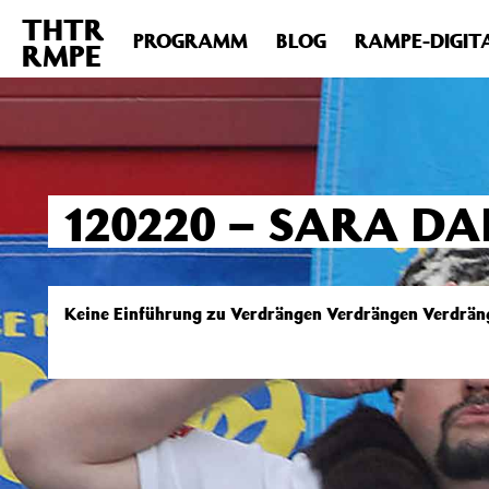
THTR
Deprecated
: Die Funktion post_permalink ist seit Version 4.4
PROGRAMM
BLOG
RAMPE-DIGIT
RMPE
includes/functions.php
on line
6031
120220 – SARA DA
Keine Einführung zu Verdrängen Verdrängen Verdrän