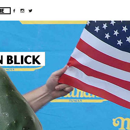
ges/10/d43051023/htdocs/wordpress/wp-
 BLICK