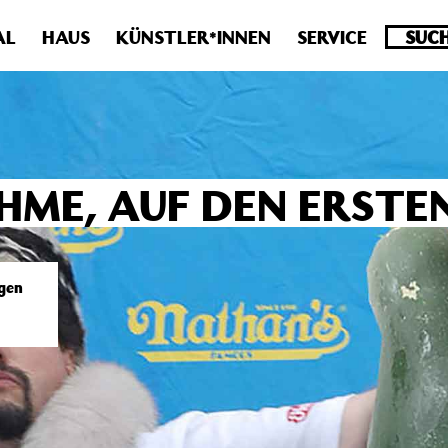
.0 veraltet! Verwende stattdessen get_permalink(). in
/homepa
AL
HAUS
KÜNSTLER*INNEN
SERVICE
HME, AUF DEN ERSTEN
gen