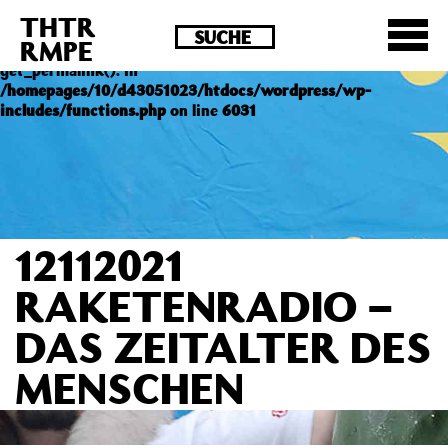
THTR
Deprecated
: Die Funktion post_permalink ist seit
RMPE
Version 4.4.0 veraltet! Verwende stattdessen
get_permalink(). in
/homepages/10/d43051023/htdocs/wordpress/wp-
includes/functions.php
on line
6031
12112021
RAKETENRADIO –
DAS ZEITALTER DES
MENSCHEN