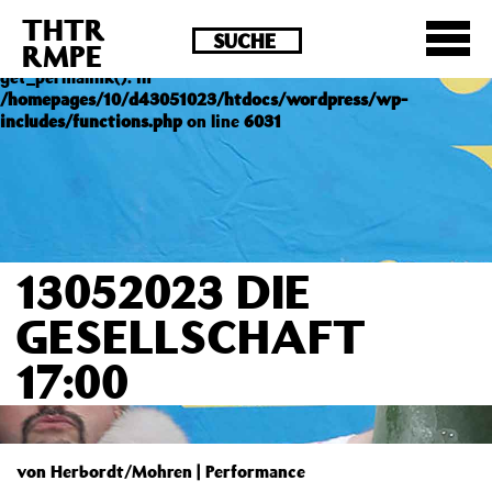
THTR
Deprecated
: Die Funktion post_permalink ist seit
RMPE
Version 4.4.0 veraltet! Verwende stattdessen
get_permalink(). in
/homepages/10/d43051023/htdocs/wordpress/wp-
includes/functions.php
on line
6031
13052023 DIE
GESELLSCHAFT
17:00
von Herbordt/Mohren | Performance