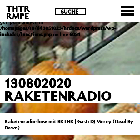
THTR
Deprecated
: Die Funktion post_permalink ist seit
RMPE
Version 4.4.0 veraltet! Verwende stattdessen
get_permalink(). in
/homepages/10/d43051023/htdocs/wordpress/wp-
includes/functions.php
on line
6031
130802020
RAKETENRADIO
Raketenradioshow mit BRTHR | Gast: DJ Mercy (Dead By
Dawn)