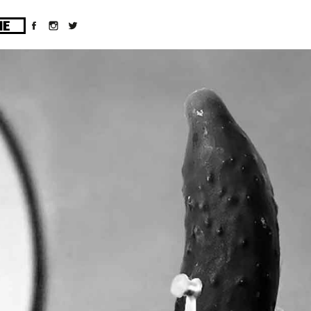
ges/10/d43051023/htdocs/wordpress/wp-