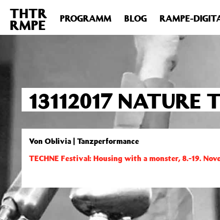
THTR
Deprecated
: Die Funktion post_permalink ist seit Version 4.4
PROGRAMM
BLOG
RAMPE-DIGIT
RMPE
includes/functions.php
on line
6031
13112017 NATURE 
Von Oblivia | Tanzperformance
TECHNE Festival: Housing with a monster, 8.-19. No