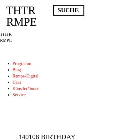
THTR
Deprecated
: Die Funktion post_permalink ist seit Version 4.4.0 veraltet!
Verwende stattdessen get_permalink(). in
RMPE
/homepages/10/d43051023/htdocs/wordpress/wp-includes/functions.php
on
line
6031
THTR
RMPE
Programm
Blog
Rampe-Digital
Haus
Künstler*innen
Service
140108 BIRTHDAY