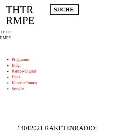
THTR
Deprecated
: Die Funktion post_permalink ist seit Version 4.4.0 veraltet!
Verwende stattdessen get_permalink(). in
RMPE
/homepages/10/d43051023/htdocs/wordpress/wp-includes/functions.php
on
line
6031
THTR
RMPE
Programm
Blog
Rampe-Digital
Haus
Künstler*innen
Service
14012021 RAKETENRADIO: