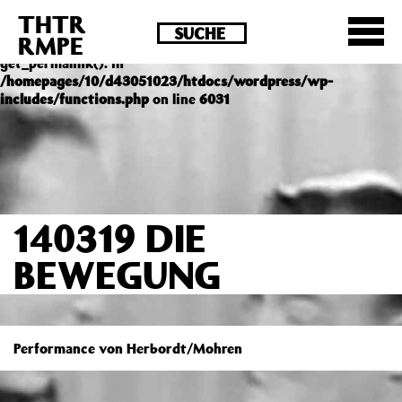
THTR
Deprecated
: Die Funktion post_permalink ist seit
RMPE
Version 4.4.0 veraltet! Verwende stattdessen
get_permalink(). in
/homepages/10/d43051023/htdocs/wordpress/wp-
includes/functions.php
on line
6031
140319 DIE
BEWEGUNG
Performance von Herbordt/Mohren