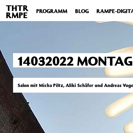
THTR
Deprecated
: Die Funktion post_permalink ist seit Version 4.4
PROGRAMM
BLOG
RAMPE-DIGIT
RMPE
includes/functions.php
on line
6031
14032022 MONTAG
Salon mit Micha Piltz, Aliki Schäfer und Andreas Voge