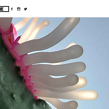
ges/10/d43051023/htdocs/wordpress/wp-