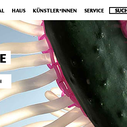
.0 veraltet! Verwende stattdessen get_permalink(). in
/homepa
AL
HAUS
KÜNSTLER*INNEN
SERVICE
E
l