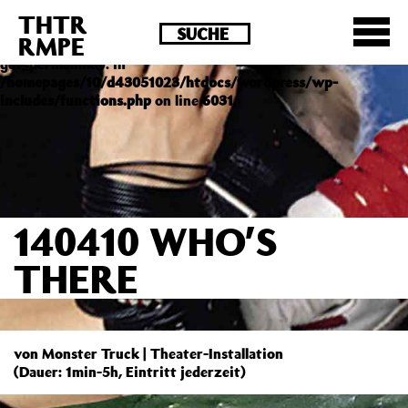
THTR
Deprecated
: Die Funktion post_permalink ist seit
RMPE
Version 4.4.0 veraltet! Verwende stattdessen
get_permalink(). in
/homepages/10/d43051023/htdocs/wordpress/wp-
includes/functions.php
on line
6031
140410 WHO’S
THERE
von Monster Truck | Theater-Installation
(Dauer: 1min-5h, Eintritt jederzeit)