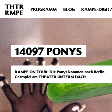
THTR
Deprecated
: Die Funktion post_permalink ist seit Version 4.4
PROGRAMM
BLOG
RAMPE-DIGIT
RMPE
includes/functions.php
on line
6031
14097 PONYS
RAMPE ON TOUR: Die Ponys kommen nach Berlin.
Gastspiel am THEATER UNTERM DACH