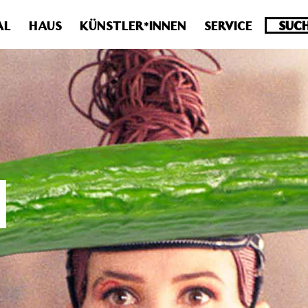
.0 veraltet! Verwende stattdessen get_permalink(). in
/homepa
AL
HAUS
KÜNSTLER*INNEN
SERVICE