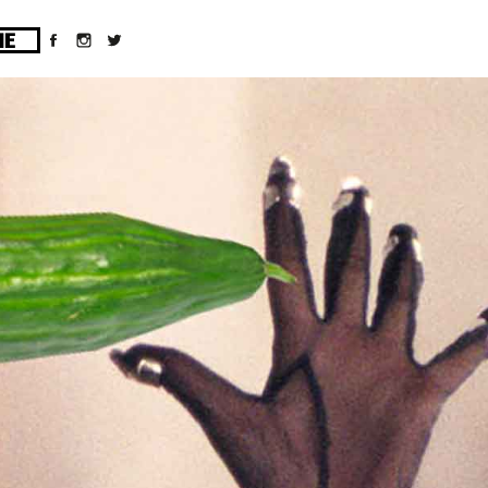
ges/10/d43051023/htdocs/wordpress/wp-