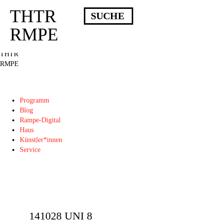
THTR
Deprecated
: Die Funktion post_permalink ist seit Version 4.4.0 veraltet!
Verwende stattdessen get_permalink(). in
RMPE
/homepages/10/d43051023/htdocs/wordpress/wp-includes/functions.php
on
line
6031
THTR
RMPE
Programm
Blog
Rampe-Digital
Haus
Künstler*innen
Service
141028 UNI 8