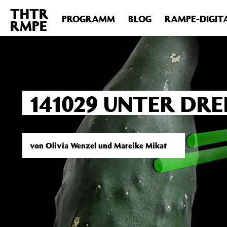
THTR
Deprecated
: Die Funktion post_permalink ist seit Version 4.4
PROGRAMM
BLOG
RAMPE-DIGIT
RMPE
includes/functions.php
on line
6031
141029 UNTER DRE
von Olivia Wenzel und Mareike Mikat