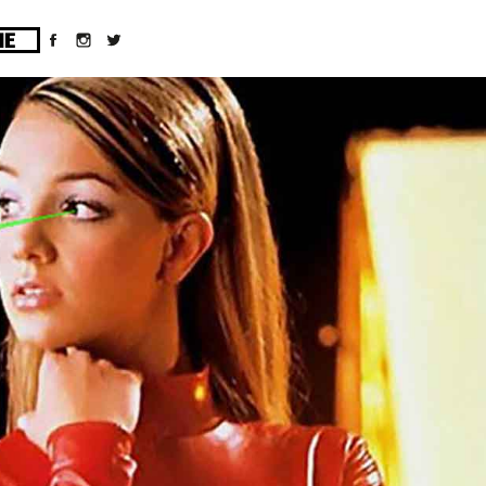
ges/10/d43051023/htdocs/wordpress/wp-