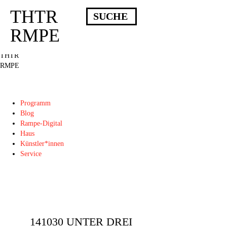
THTR
Deprecated
: Die Funktion post_permalink ist seit Version 4.4.0 veraltet!
Verwende stattdessen get_permalink(). in
RMPE
/homepages/10/d43051023/htdocs/wordpress/wp-includes/functions.php
on
line
6031
THTR
RMPE
Programm
Blog
Rampe-Digital
Haus
Künstler*innen
Service
141030 UNTER DREI